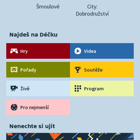
Šmoulové
City:
Dobrodružství
Najdeš na Déčku
Hry
Videa
Pořady
Soutěže
Živě
Program
Pro nejmenší
Nenechte si ujít