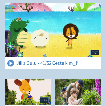
7:07
Jili a Gulu - 41/52 Cesta k m_ři
6:47