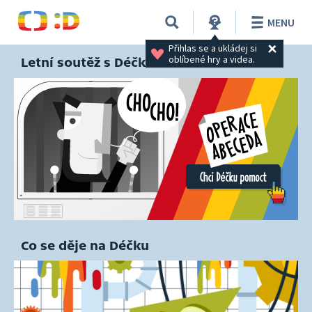
MENU
Přihlas se a ukládej si 
oblíbené hry a videa.
Letní soutěž s Déčkem
Co se děje na Déčku