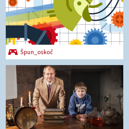
Špun_oskoč