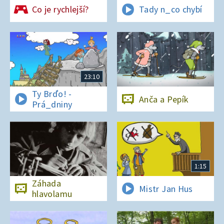
Co je rychlejší?
Tady n_co chybí
23:10
Ty Brďo! -
Anča a Pepík
Prá_dniny
1:15
Záhada
Mistr Jan Hus
hlavolamu