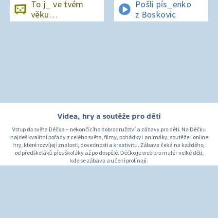
To j_ ve tvém
Pošli pís_enko
věku…
z Boskovic
Videa, hry a soutěže pro děti
Vstup do světa Déčka – nekončícího dobrodružství a zábavy pro děti. Na Déčku
najdeš kvalitní pořady z celého světa, filmy, pohádky i animáky, soutěže i online
hry, které rozvíjejí znalosti, dovednosti a kreativitu. Zábava čeká na každého,
od předškoláků přes školáky až po dospělé. Déčko je web pro malé i velké děti,
kde se zábava a učení prolínají.
O Déčku
Napište nám
Pro rodiče
© Česká televize 1996–2026
O cookies na Déčku