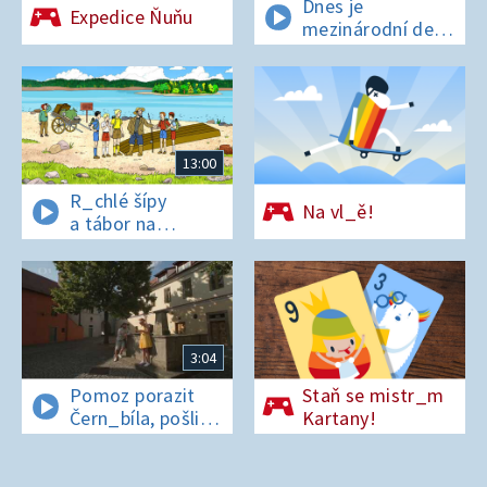
Dnes je
Expedice Ňuňu
mezinárodní den
t_grů
13:00
R_chlé šípy
Na vl_ě!
a tábor na
os_rově
3:04
Pomoz porazit
Staň se mistr_m
Čern_bíla, pošli
Kartany!
pís_enko
z Pardubic