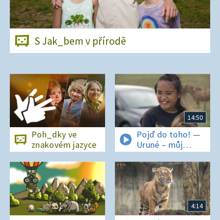
S Jak_bem v přírodě
14:50
Poh_dky ve
Pojď do toho! —
znakovém jazyce
Uruné – můj
horský koník
4:14