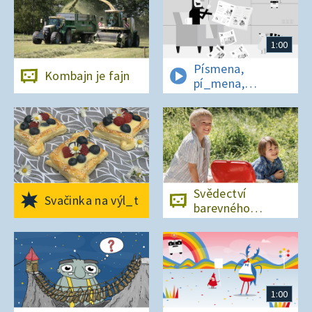
1:00
Písmena,
Kombajn je fajn
pí_mena,
písmena
Svědectví
Svačinka na výl_t
barevného
ostrova
1:00