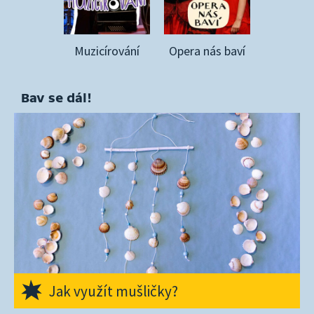
Muzicírování
Opera nás baví
Bav se dál!
Jak využít mušličky?