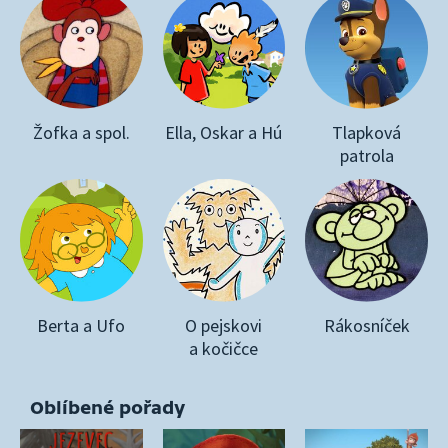
Žofka a spol.
Ella, Oskar a Hú
Tlapková
patrola
Berta a Ufo
O pejskovi
Rákosníček
a kočičce
Oblíbené pořady