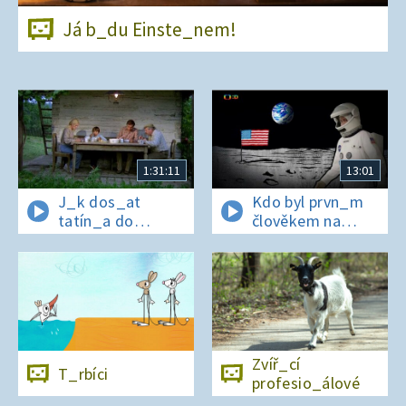
Já b_du Einste_nem!
1:31:11
13:01
J_k dos_at
Kdo byl prvn_m
tatín_a do
člověkem na
polepš_vny
Měs_ci?
Zvíř_cí
T_rbíci
profesio_álové