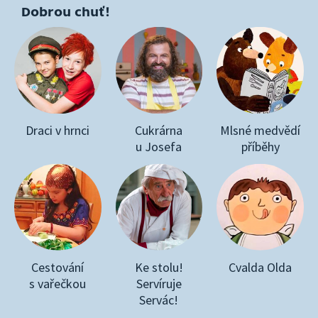
Dobrou chuť!
Draci v hrnci
Cukrárna
Mlsné medvědí
u Josefa
příběhy
Cestování
Ke stolu!
Cvalda Olda
s vařečkou
Servíruje
Servác!