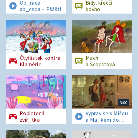
Op_race
Billy, křeččí
ab_ceda – Pšššt!
kovboj
Čtyřlístek kontra
Mach
Klamérie
a Šebestová
3:00
Popletená
Vyprav se s Míšou
zvíř_tka
a Ma_kem do
Dobrovických
muzeí