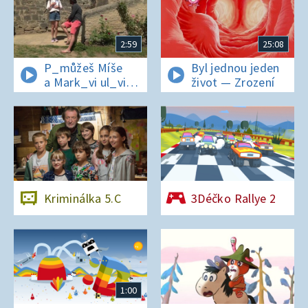
2:59
25:08
P_můžeš Míše
Byl jednou jeden
a Mark_vi ul_vit
život — Zrození
hesl_ na zámku
v Nelahezevsi?
Kriminálka 5.C
3Déčko Rallye 2
1:00