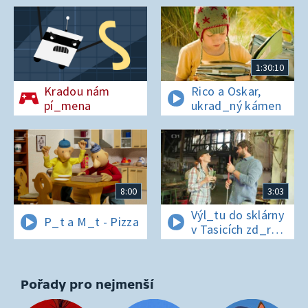
1:30:10
Kradou nám
Rico a Oskar,
pí_mena
ukrad_ný kámen
8:00
3:03
Výl_tu do sklárny
P_t a M_t - Pizza
v Tasicích zd_r
a Čern_bílovi
zm_r!
Pořady pro nejmenší