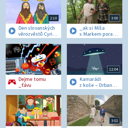
2:10
3:00
Den slovanských
_ak si Míša
věrozvěstů Cyrila
s Markem poradí
a Metoděje
v lese bez
si_nálu?
12:04
Dejme tomu
Kamarádi
_ťávu
z koše – Drban
a UFO
3:02