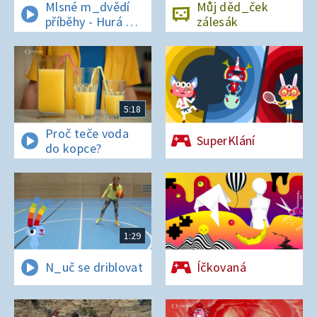
Mlsné m_dvědí
Můj děd_ček
příběhy - Hurá na
zálesák
bor_vky
5:18
Proč teče voda
SuperKlání
do kopce?
1:29
N_uč se driblovat
Íčkovaná