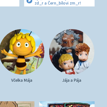
zd_r a Čern_bílovi zm_r!
Včelka Mája
Jája a Pája