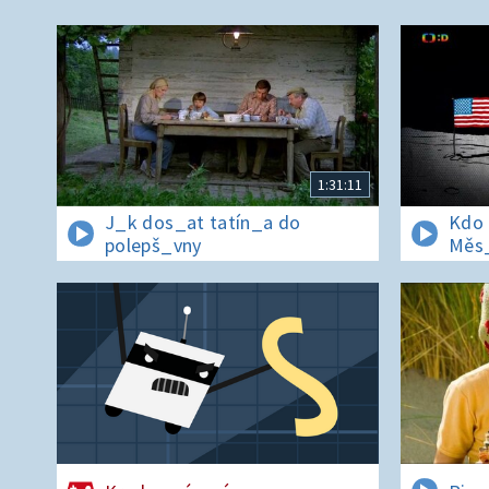
1:31:11
J_k dos_at tatín_a do
Kdo 
polepš_vny
Měs_