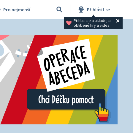
Pro nejmenší
Přihlásit se
Přihlas se a ukládej si 
oblíbené hry a videa.