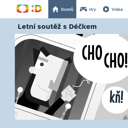
Domů
Hry
Videa
Letní soutěž s Déčkem