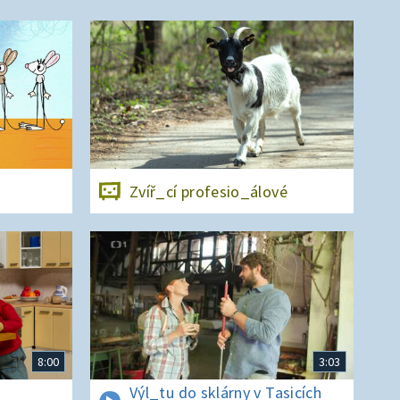
Zvíř_cí profesio_álové
8:00
3:03
Výl_tu do sklárny v Tasicích