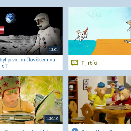
13:01
byl prvn_m člověkem na
T_rbíci
ci?
1:30:10