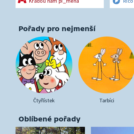
Kradou nám pí_mena
Rico
Pořady pro nejmenší
Čtyřlístek
Tarbíci
Oblíbené pořady