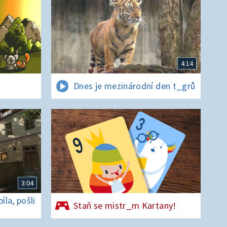
4:14
Dnes je mezinárodní den t_grů
3:04
la, pošli
Staň se mistr_m Kartany!