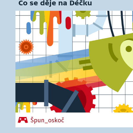
Co se děje na Déčku
Špun_oskoč