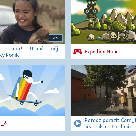
14:50
 do toho! — Uruné – můj
Expedice Ňuňu
ký koník
Pomoz porazit Čern_bí
l_ě!
pís_enko z Pardubic