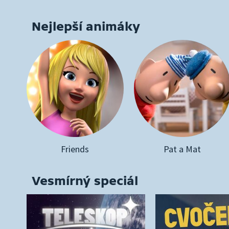
Nejlepší animáky
Friends
Pat a Mat
Vesmírný speciál