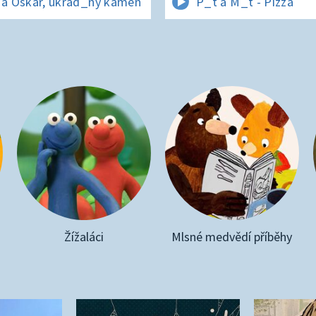
 a Oskar, ukrad_ný kámen
P_t a M_t - Pizza
Žížaláci
Mlsné medvědí příběhy