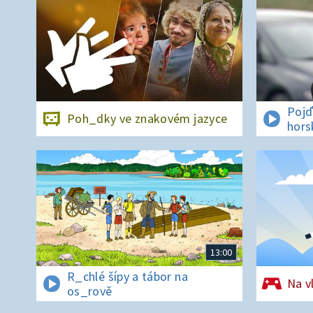
Pojď
Poh_dky ve znakovém jazyce
hors
13:00
R_chlé šípy a tábor na
Na v
os_rově