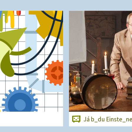
Já b_du Einste_n