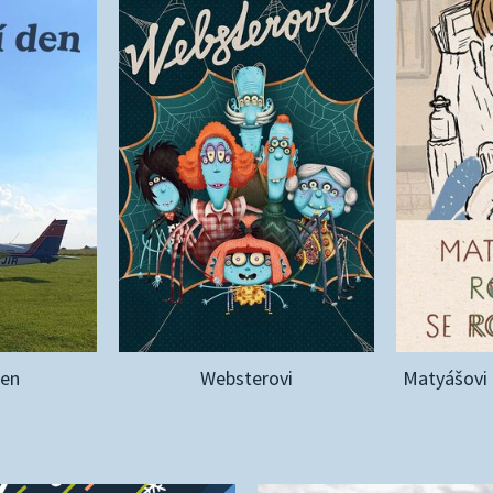
den
Websterovi
Matyášovi 