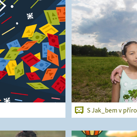
S Jak_bem v přír