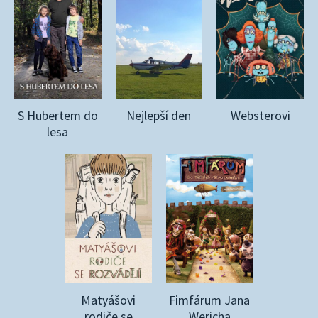
S Hubertem do
Nejlepší den
Websterovi
lesa
Matyášovi
Fimfárum Jana
rodiče se
Wericha