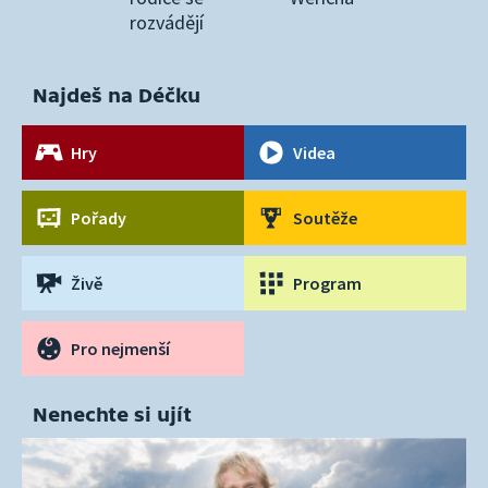
rozvádějí
Najdeš na Déčku
Hry
Videa
Pořady
Soutěže
Živě
Program
Pro nejmenší
Nenechte si ujít