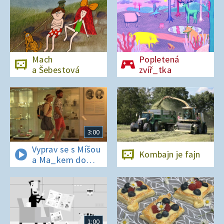
Mach
Popletená
a Šebestová
zvíř_tka
3:00
Vyprav se s Míšou
Kombajn je fajn
a Ma_kem do
Dobrovických
muzeí
1:00