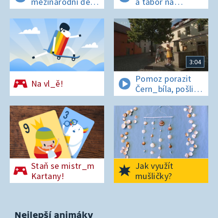
mezinárodní den
a tábor na
t_grů
os_rově
3:04
Pomoz porazit
Na vl_ě!
Čern_bíla, pošli
pís_enko
z Pardubic
Staň se mistr_m
Jak využít
Kartany!
mušličky?
Nejlepší animáky