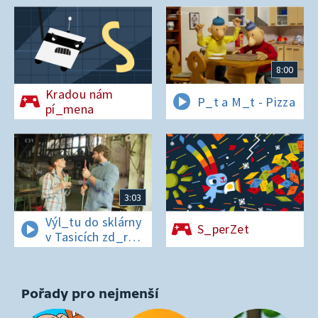
8:00
Kradou nám
P_t a M_t - Pizza
pí_mena
3:03
Výl_tu do sklárny
S_perZet
v Tasicích zd_r
a Čern_bílovi
zm_r!
Pořady pro nejmenší