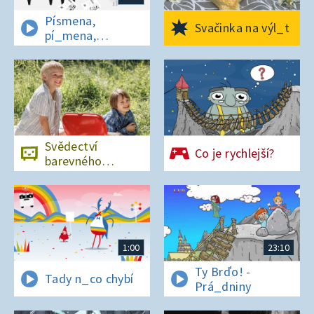
Písmena,
Svačinka na výl_t
pí_mena,
písmena
Svědectví
Co je rychlejší?
barevného
ostrova
1:00
23:10
Ty Brďo! -
Tady n_co chybí
Prá_dniny