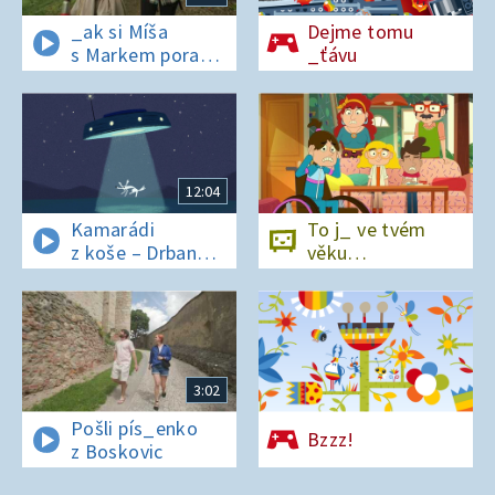
_ak si Míša
Dejme tomu
s Markem poradí
_ťávu
v lese bez
si_nálu?
12:04
Kamarádi
To j_ ve tvém
z koše – Drban
věku…
a UFO
3:02
Pošli pís_enko
Bzzz!
z Boskovic