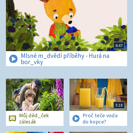
6:47
Mlsné m_dvědí příběhy - Hurá na
bor_vky
5:18
Můj děd_ček
Proč teče voda
zálesák
do kopce?