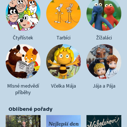
Čtyřlístek
Tarbíci
Žížaláci
Mlsné medvědí
Včelka Mája
Jája a Pája
příběhy
Oblíbené pořady