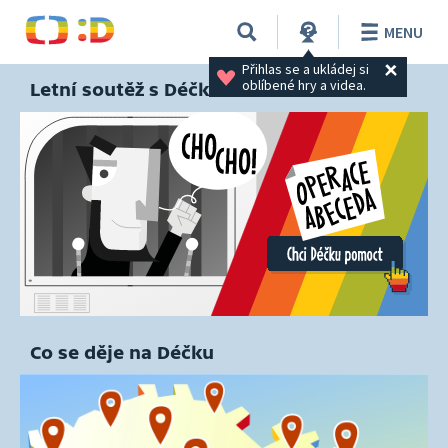
MENU
Přihlas se a ukládej si 
oblíbené hry a videa.
Letní soutěž s Déčkem
Co se děje na Déčku