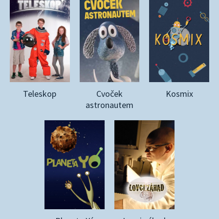
Teleskop
Cvoček
Kosmix
astronautem