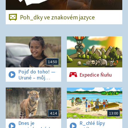
Poh_dky ve znakovém jazyce
14:50
Pojď do toho! —
Expedice Ňuňu
Uruné – můj
horský koník
4:14
13:00
Dnes je
R_chlé šípy