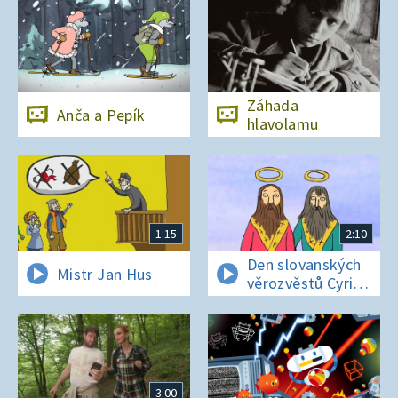
Záhada
Anča a Pepík
hlavolamu
1:15
2:10
Den slovanských
Mistr Jan Hus
věrozvěstů Cyrila
a Metoděje
3:00