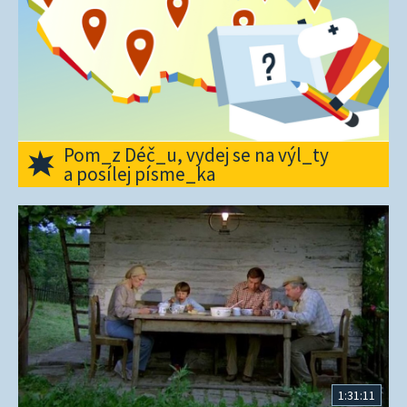
Pom_z Déč_u, vydej se na výl_ty
a posílej písme_ka
1:31:11