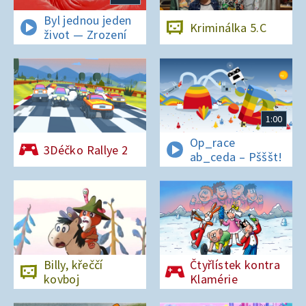
Byl jednou jeden
Kriminálka 5.C
život — Zrození
1:00
Op_race
3Déčko Rallye 2
ab_ceda – Pšššt!
Billy, křeččí
Čtyřlístek kontra
kovboj
Klamérie