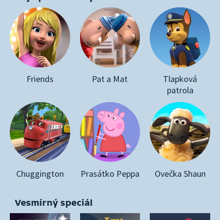
Friends
Pat a Mat
Tlapková
patrola
Chuggington
Prasátko Peppa
Ovečka Shaun
Vesmírný speciál