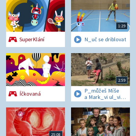
1:29
SuperKlání
N_uč se driblovat
2:59
P_můžeš Míše
Íčkovaná
a Mark_vi ul_vit
hesl_ na zámku
v Nelahezevsi?
25:08