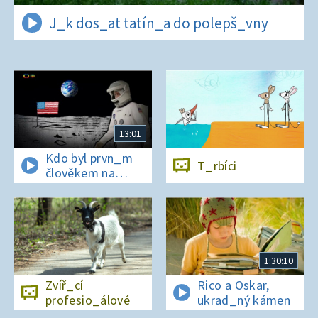
J_k dos_at tatín_a do polepš_vny
13:01
Kdo byl prvn_m
T_rbíci
člověkem na
Měs_ci?
1:30:10
Zvíř_cí
Rico a Oskar,
profesio_álové
ukrad_ný kámen