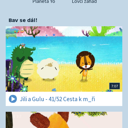
Planeta Yó
Lovci záhad
Bav se dál!
7:07
Jili a Gulu - 41/52 Cesta k m_ři