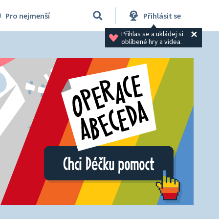
Pro nejmenší
Přihlásit se
Přihlas se a ukládej si 
oblíbené hry a videa.