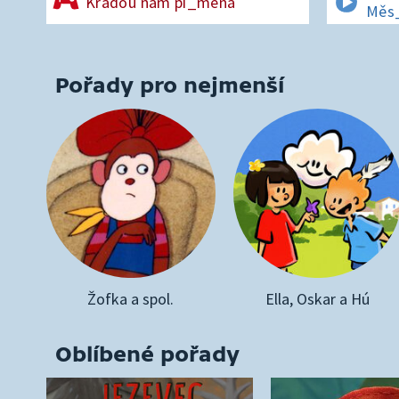
Kradou nám pí_mena
Měs_
Pořady pro nejmenší
Žofka a spol.
Ella, Oskar a Hú
Oblíbené pořady