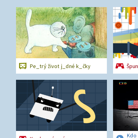
Pe_trý život j_dné k_čky
Špu
Kdo 