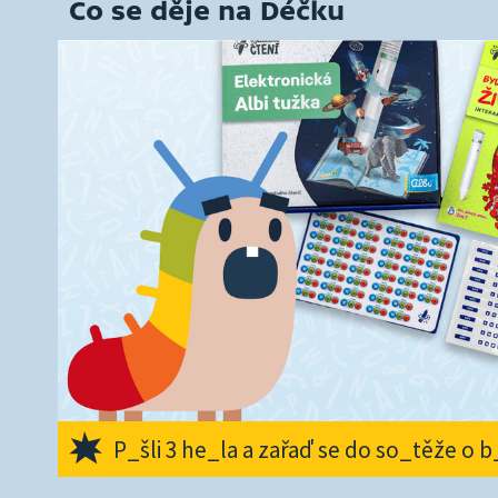
Co se děje na Déčku
P_šli 3 he_la a zařaď se do so_těže o 