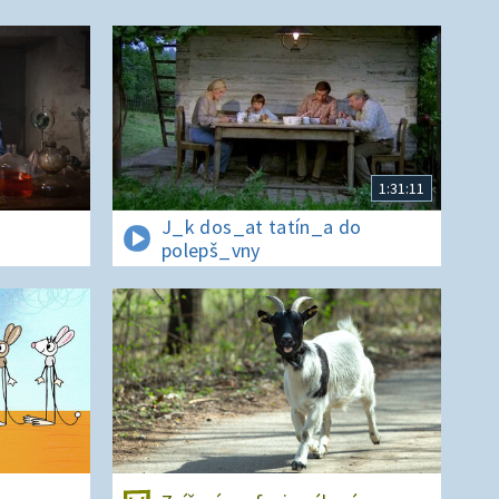
1:31:11
J_k dos_at tatín_a do
polepš_vny