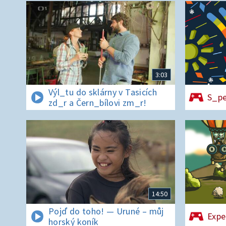
3:03
Výl_tu do sklárny v Tasicích
S_pe
zd_r a Čern_bílovi zm_r!
14:50
Pojď do toho! — Uruné – můj
Expe
horský koník