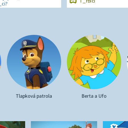
T_rbíci
ci?
Tlapková patrola
Berta a Ufo