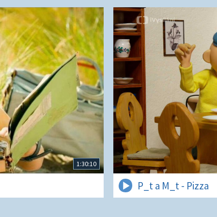
1:30:10
P_t a M_t - Pizza