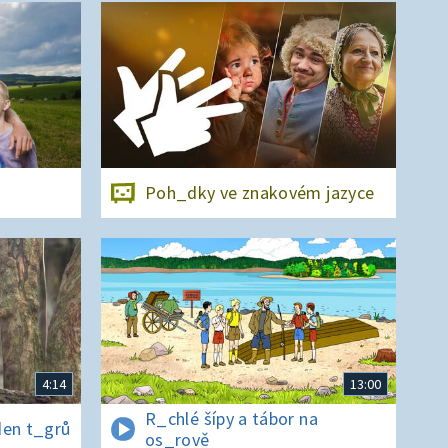
Poh_dky ve znakovém jazyce
4:14
13:00
R_chlé šípy a tábor na
den t_grů
os_rově