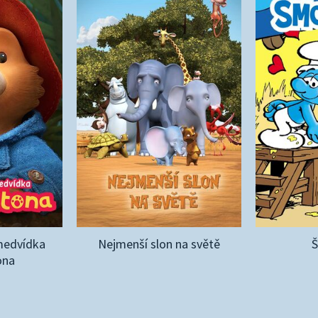
medvídka
Nejmenší slon na světě
ona