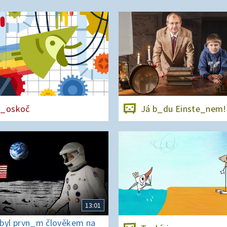
n_oskoč
Já b_du Einste_nem!
13:01
byl prvn_m člověkem na