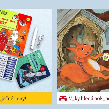
b_ječné ceny!
V_ky hledá pok_a