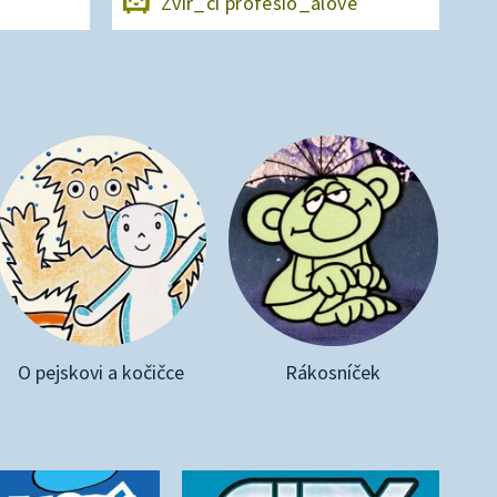
Zvíř_cí profesio_álové
O pejskovi a kočičce
Rákosníček