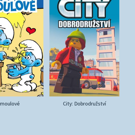
Šmoulové
City: Dobrodružství