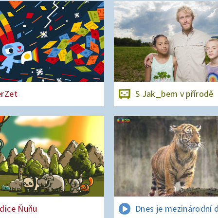
rZet
S Jak_bem v přírodě
dice Ňuňu
Dnes je mezinárodní 