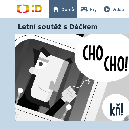
Domů
Hry
Videa
Letní soutěž s Déčkem